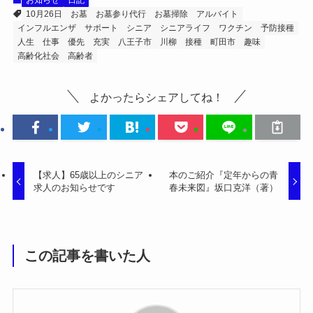
お知らせ
日記
10月26日
お墓
お墓参り代行
お墓掃除
アルバイト
インフルエンザ
サポート
シニア
シニアライフ
ワクチン
予防接種
人生
仕事
優先
充実
八王子市
川柳
接種
町田市
趣味
高齢化社会
高齢者
よかったらシェアしてね！
【求人】65歳以上のシニア
本のご紹介『定年からの青
求人のお知らせです
春未来図』坂口克洋（著）
この記事を書いた人