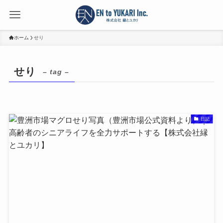
ホーム
せり
せり
– tag –
日記