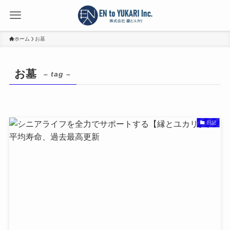
ホーム
お墓
お墓
– tag –
日記